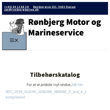
(+45) 40 13 68 28
Rønbjergvej 251, 9681 Ranum
jan@ronbjergmarine.dk
Tilbehørskatalog
For at se prisliste i nyt vindue,
klik her
.
MSC_2026_SUZUKI_GENUINE_MARINE_P_and_A_1-
komprimeret