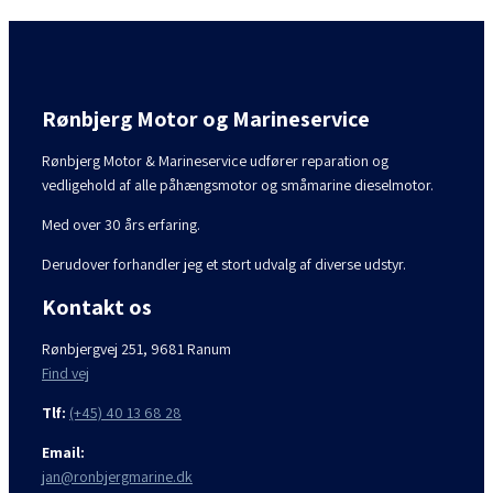
Rønbjerg Motor og Marineservice
Rønbjerg Motor & Marineservice udfører reparation og
vedligehold af alle påhængsmotor og småmarine dieselmotor.
Med over 30 års erfaring.
Derudover forhandler jeg et stort udvalg af diverse udstyr.
Kontakt os
Rønbjergvej 251, 9681 Ranum
Find vej
Tlf:
(+45) 40 13 68 28
Email:
jan@ronbjergmarine.dk