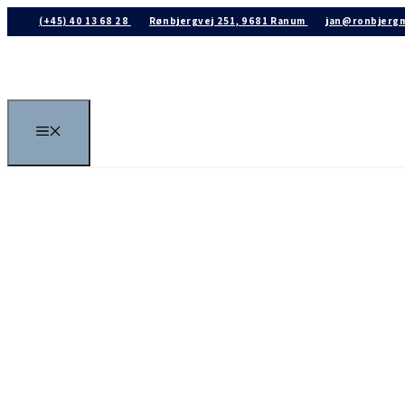
(+45) 40 13 68 28
Rønbjergvej 251, 9681 Ranum
jan@ronbjergm