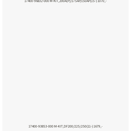
17400-96832-000 M-KIT,200A(P)/175AP/150AP(15-) 1070,-
17400-93853-000 M-KIT,DF200/225/250(11-) 1679,-