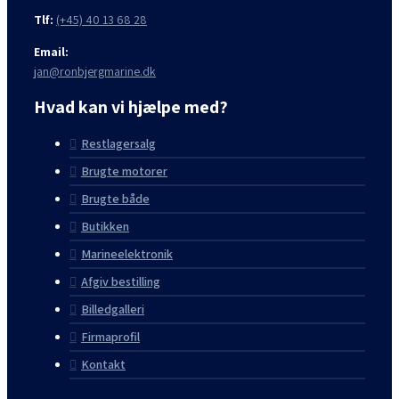
Tlf:
(+45) 40 13 68 28
Email:
jan@ronbjergmarine.dk
Hvad kan vi hjælpe med?
Restlagersalg
Brugte motorer
Brugte både
Butikken
Marineelektronik
Afgiv bestilling
Billedgalleri
Firmaprofil
Kontakt