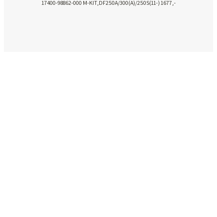
17400-98862-000 M-KIT,DF250A/300(A)/250S(11-) 1677,-