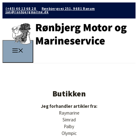
(+45) 40 13 68 28
Rønbjergvej 251, 9681 Ranum
jan@ronbjergmarine.dk
Butikken
Jeg forhandler artikler fra:
Raymarine
Simrad
Palby
Olympic