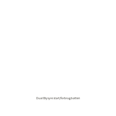
Dual Blysyre start/forbrug batteri