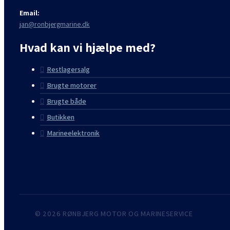
Email:
jan@ronbjergmarine.dk
Hvad kan vi hjælpe med?
Restlagersalg
Brugte motorer
Brugte både
Butikken
Marineelektronik
© 2026 RØNBJERG MOTOR OG MARINESERVICE