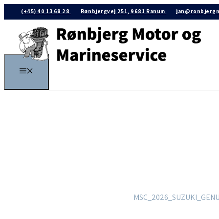
(+45) 40 13 68 28
Rønbjergvej 251, 9681 Ranum
jan@ronbjergm
MSC_2026_SUZUKI_GENU