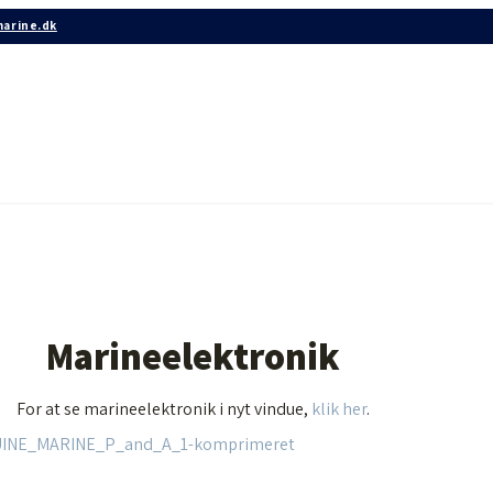
arine.dk
Marineelektronik
For at se marineelektronik i nyt vindue,
klik her
.
INE_MARINE_P_and_A_1-komprimeret