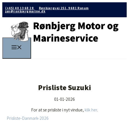
(+45) 40 13 68 28
Rønbjergvej 251, 9681 Ranum
jan@ronbjergmarine.dk
Prisliste Suzuki
01-01-2026
For at se prisliste i nyt vindue,
klik her
.
Prisliste-Danmark-2026