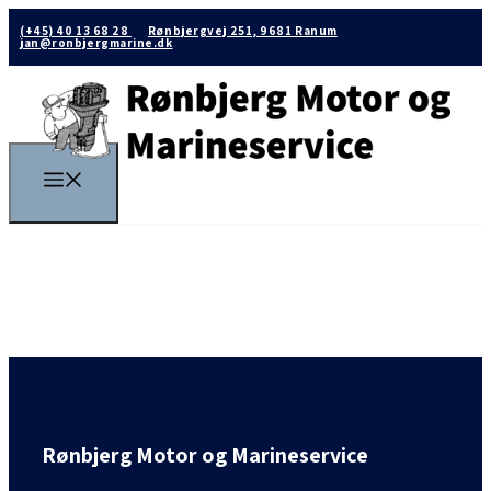
(+45) 40 13 68 28
Rønbjergvej 251, 9681 Ranum
jan@ronbjergmarine.dk
Rønbjerg Motor og Marineservice