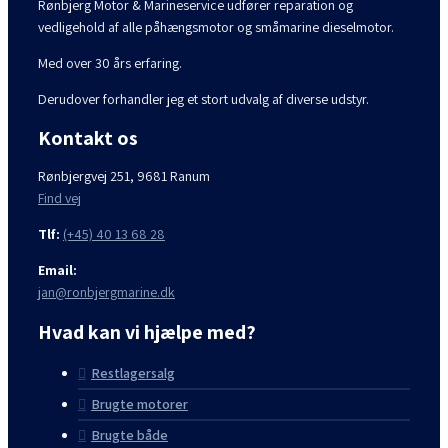
Rønbjerg Motor & Marineservice udfører reparation og
vedligehold af alle påhængsmotor og småmarine dieselmotor.
Med over 30 års erfaring.
Derudover forhandler jeg et stort udvalg af diverse udstyr.
Kontakt os
Rønbjergvej 251, 9681 Ranum
Find vej
Tlf:
(+45) 40 13 68 28
Email:
jan@ronbjergmarine.dk
Hvad kan vi hjælpe med?
Restlagersalg
Brugte motorer
Brugte både